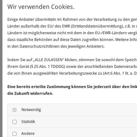
geltenden Rechtslage nicht, nicht mehr oder nicht
Wir verwenden Cookies.
vollständig entsprechen sollten, bleiben die
Einige Anbieter übermitteln im Rahmen von der Verarbeitung zu den g
übrigen Teile des Dokumentes in ihrem Inhalt und
Länder außerhalb der EU/ des EWR (Drittlanddatenübermittlung), z.B. in
ihrer Gültigkeit davon unberührt.
Ländern ist möglicherweise nicht mit dem in den EU-/EWR-Ländern vergle
dass staatliche Behörden auf diese Daten zugreifen können. Weitere Inf
Hinweis zur Barrierefreiheit
in den Datenschutzrichtlinien des jeweiligen Anbieters.
Wir bemühen uns, unsere digitalen Inhalte
Indem Sie auf „ALLE ZULASSEN" klicken, stimmen Sie sowohl dem Speic
Ihrem Gerät (§ 25 Abs. 1 TDDDG) sowie der anschließenden Datenverarbe
barrierefrei im Sinne des BFSG sowie der
die von Ihnen ausgewählten Verarbeitungszwecke zu (Art 6 Abs. 1 lit. a. 
Barrierefreie-Informationstechnik-Verordnung
Eine bereits erteilte Zustimmung können Sie jederzeit über den li
(BITV) anzubieten. Sollten Sie dennoch auf
die Zukunft widerrufen.
Barrieren stoßen, wenden Sie sich bitte an
info@ahlemeyer-verkehrsrecht-muenster.de.
Notwendig
Statistik
Andere