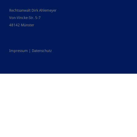
Rechtsanwalt Dirk Ahlemeyer
Von-Vincke-Str. 5-7
48142 Münster
Impressum
|
Datenschutz